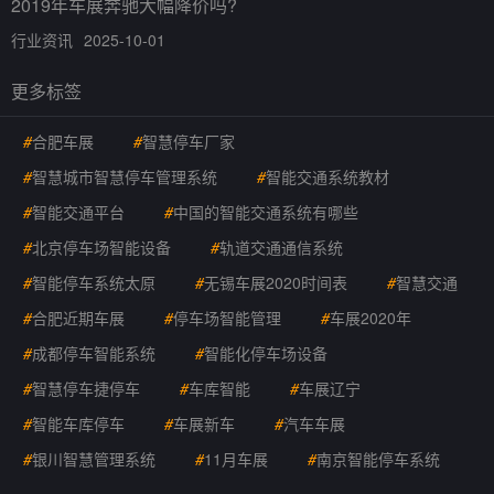
2019年车展奔驰大幅降价吗?
行业资讯
2025-10-01
更多标签
#
合肥车展
#
智慧停车厂家
#
智慧城市智慧停车管理系统
#
智能交通系统教材
#
智能交通平台
#
中国的智能交通系统有哪些
#
北京停车场智能设备
#
轨道交通通信系统
#
智能停车系统太原
#
无锡车展2020时间表
#
智慧交通
#
合肥近期车展
#
停车场智能管理
#
车展2020年
#
成都停车智能系统
#
智能化停车场设备
#
智慧停车捷停车
#
车库智能
#
车展辽宁
#
智能车库停车
#
车展新车
#
汽车车展
#
银川智慧管理系统
#
11月车展
#
南京智能停车系统