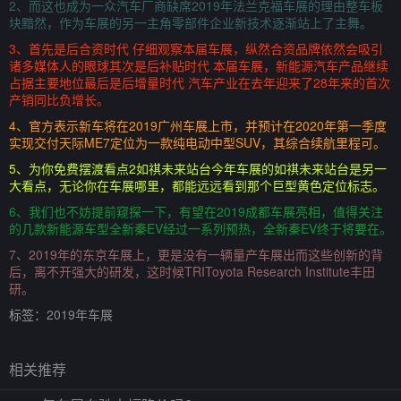
2、而这也成为一众汽车厂商缺席2019年法兰克福车展的理由整车板
块黯然，作为车展的另一主角零部件企业新技术逐渐站上了主舞。
3、首先是后合资时代 仔细观察本届车展，纵然合资品牌依然会吸引
诸多媒体人的眼球其次是后补贴时代 本届车展，新能源汽车产品继续
占据主要地位最后是后增量时代 汽车产业在去年迎来了28年来的首次
产销同比负增长。
4、官方表示新车将在2019广州车展上市，并预计在2020年第一季度
实现交付天际ME7定位为一款纯电动中型SUV，其综合续航里程可。
5、为你免费摆渡看点2如祺未来站台今年车展的如祺未来站台是另一
大看点，无论你在车展哪里，都能远远看到那个巨型黄色定位标志。
6、我们也不妨提前窥探一下，有望在2019成都车展亮相，值得关注
的几款新能源车型全新秦EV经过一系列预热，全新秦EV终于将要在。
7、2019年的东京车展上，更是没有一辆量产车展出而这些创新的背
后，离不开强大的研发，这时候TRIToyota Research Institute丰田
研。
标签：
2019年车展
相关推荐